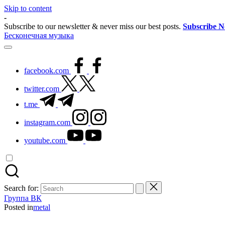
Skip to content
-
Subscribe to our newsletter & never miss our best posts.
Subscribe 
Бесконечная музыка
facebook.com
twitter.com
t.me
instagram.com
youtube.com
Search for:
Группа ВК
Posted in
metal