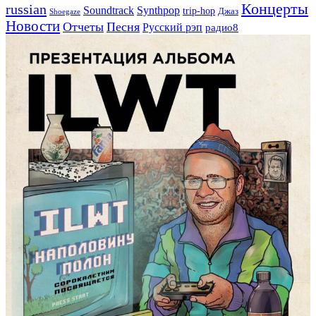
Концерты
russian
Soundtrack
Synthpop
trip-hop
Джаз
Shoegaze
Новости
Отчеты
Песня
Русский рэп
радио8