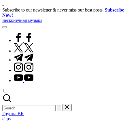
Skip
-
to
Subscribe to our newsletter & never miss our best posts.
Subscribe
content
Now!
Бесконечная музыка
facebook.com
twitter.com
t.me
instagram.com
youtube.com
Search
for:
Группа ВК
Posted
clips
in