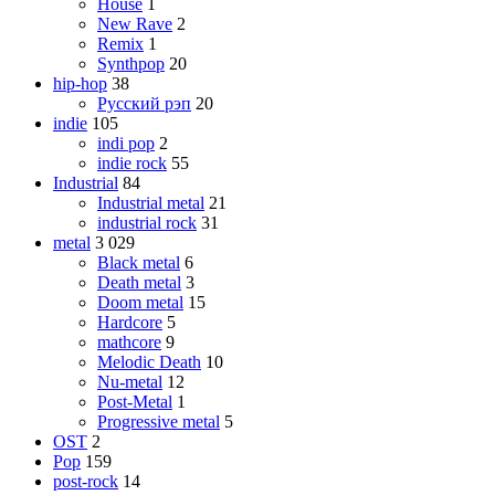
House
1
New Rave
2
Remix
1
Synthpop
20
hip-hop
38
Русский рэп
20
indie
105
indi pop
2
indie rock
55
Industrial
84
Industrial metal
21
industrial rock
31
metal
3 029
Black metal
6
Death metal
3
Doom metal
15
Hardcore
5
mathcore
9
Melodic Death
10
Nu-metal
12
Post-Metal
1
Progressive metal
5
OST
2
Pop
159
post-rock
14