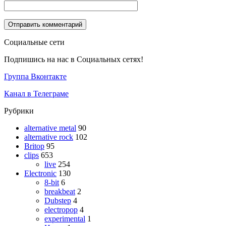
Социальные сети
Подпишись на нас в Социальных сетях!
Группа Вконтакте
Канал в Телеграме
Рубрики
alternative metal
90
alternative rock
102
Britop
95
clips
653
live
254
Electronic
130
8-bit
6
breakbeat
2
Dubstep
4
electropop
4
experimental
1