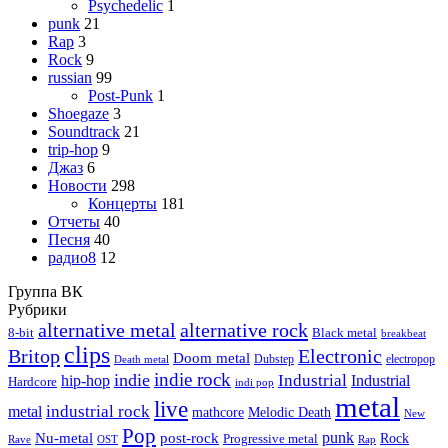
Psychedelic
1
punk
21
Rap
3
Rock
9
russian
99
Post-Punk
1
Shoegaze
3
Soundtrack
21
trip-hop
9
Джаз
6
Новости
298
Концерты
181
Отчеты
40
Песня
40
радио8
12
Группа ВК
Рубрики
alternative metal
alternative rock
8-bit
Black metal
breakbeat
clips
Britop
Electronic
Doom metal
Dubstep
electropop
Death metal
indie rock
indie
Industrial
hip-hop
Industrial
Hardcore
indi pop
metal
live
industrial rock
metal
Melodic Death
mathcore
New
Pop
punk
Nu-metal
post-rock
Rock
Progressive metal
Rap
Rave
OST