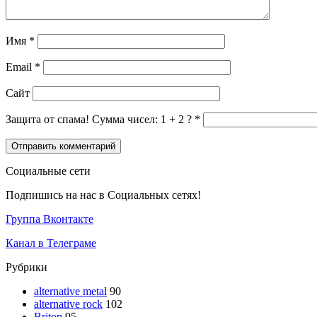
Имя
*
Email
*
Сайт
Защита от спама! Сумма чисел: 1 + 2 ?
*
Социальные сети
Подпишись на нас в Социальных сетях!
Группа Вконтакте
Канал в Телеграме
Рубрики
alternative metal
90
alternative rock
102
Britop
95