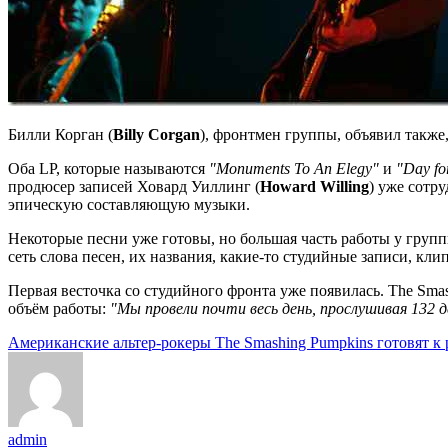
Билли Корган (
Billy Corgan
), фронтмен группы, объявил также
Оба LP, которые называются
"Monuments To An Elegy"
и
"Day fo
продюсер записей Ховард Уиллинг (
Howard Willing
) уже сотр
эпическую составляющую музыки.
Некоторые песни уже готовы, но большая часть работы у груп
сеть слова песен, их названия, какие-то студийные записи, кл
Первая весточка со студийного фронта уже появилась. The Sma
объём работы:
"Мы провели почти весь день, прослушивая 132 
Tags:
Американские альтер-рокеры The Smashing Pumpkins готовят к р
admin