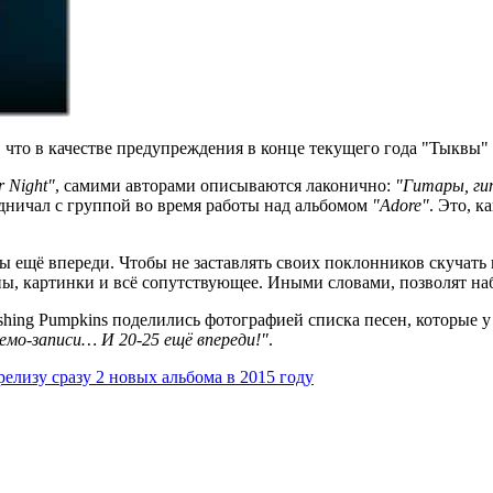
, что в качестве предупреждения в конце текущего года "Тыквы"
r Night"
, самими авторами описываются лаконично:
"Гитары, ги
удничал с группой во время работы над альбомом
"Adore"
. Это, к
пы ещё впереди. Чтобы не заставлять своих поклонников скучат
ипы, картинки и всё сопутствующее. Иными словами, позволят на
shing Pumpkins поделились фотографией списка песен, которые 
демо-записи… И 20-25 ещё впереди!"
.
елизу сразу 2 новых альбома в 2015 году