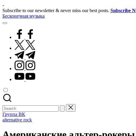
Skip
-
to
Subscribe to our newsletter & never miss our best posts.
Subscribe 
content
Бесконечная музыка
facebook.com
twitter.com
t.me
instagram.com
youtube.com
Search
for:
Группа ВК
Posted
alternative rock
in
Американские альтер-рокеры 