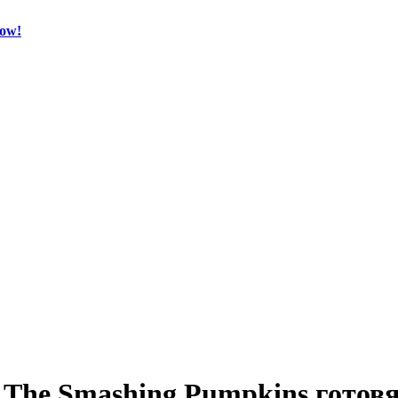
Now!
The Smashing Pumpkins готовят