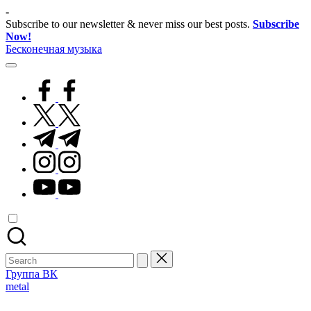
Skip
-
to
Subscribe to our newsletter & never miss our best posts.
Subscribe
content
Now!
Бесконечная музыка
facebook.com
twitter.com
t.me
instagram.com
youtube.com
Search
for:
Группа ВК
Posted
metal
in