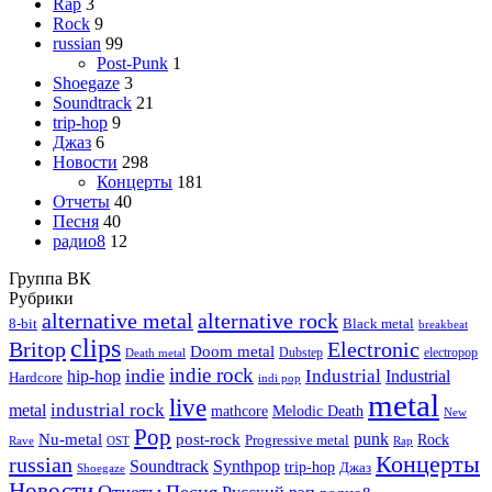
Rap
3
Rock
9
russian
99
Post-Punk
1
Shoegaze
3
Soundtrack
21
trip-hop
9
Джаз
6
Новости
298
Концерты
181
Отчеты
40
Песня
40
радио8
12
Группа ВК
Рубрики
alternative metal
alternative rock
8-bit
Black metal
breakbeat
clips
Britop
Electronic
Doom metal
Dubstep
electropop
Death metal
indie rock
indie
Industrial
hip-hop
Industrial
Hardcore
indi pop
metal
live
industrial rock
metal
Melodic Death
mathcore
New
Pop
punk
Nu-metal
post-rock
Rock
Progressive metal
Rap
Rave
OST
Концерты
russian
Soundtrack
Synthpop
trip-hop
Джаз
Shoegaze
Новости
Отчеты
Песня