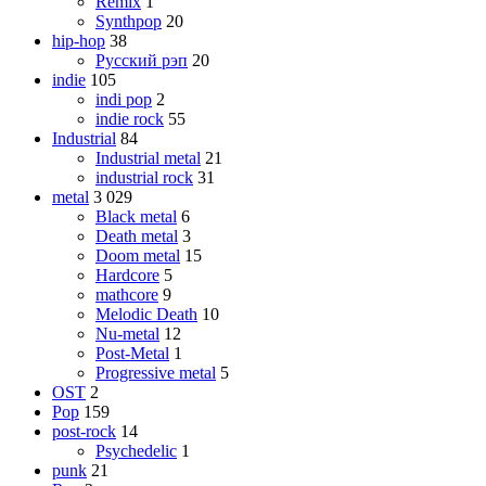
Remix
1
Synthpop
20
hip-hop
38
Русский рэп
20
indie
105
indi pop
2
indie rock
55
Industrial
84
Industrial metal
21
industrial rock
31
metal
3 029
Black metal
6
Death metal
3
Doom metal
15
Hardcore
5
mathcore
9
Melodic Death
10
Nu-metal
12
Post-Metal
1
Progressive metal
5
OST
2
Pop
159
post-rock
14
Psychedelic
1
punk
21