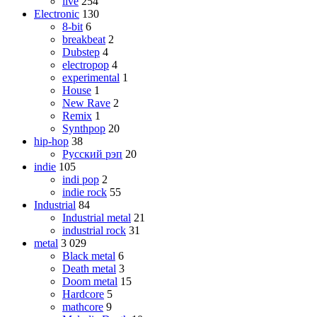
live
254
Electronic
130
8-bit
6
breakbeat
2
Dubstep
4
electropop
4
experimental
1
House
1
New Rave
2
Remix
1
Synthpop
20
hip-hop
38
Русский рэп
20
indie
105
indi pop
2
indie rock
55
Industrial
84
Industrial metal
21
industrial rock
31
metal
3 029
Black metal
6
Death metal
3
Doom metal
15
Hardcore
5
mathcore
9