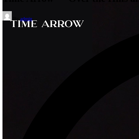
Posted
By
admin
by