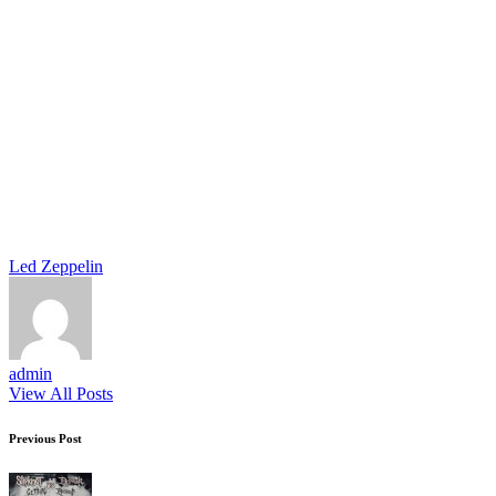
Tags:
Led Zeppelin
admin
View All Posts
Post
Previous Post
navigation