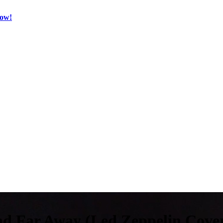
Now!
nd Far Away (Led Zeppelin Cove