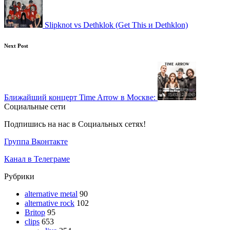
Slipknot vs Dethklok (Get This и Dethklon)
Next Post
Ближайший концерт Time Arrow в Москве:
Социальные сети
Подпишись на нас в Социальных сетях!
Группа Вконтакте
Канал в Телеграме
Рубрики
alternative metal
90
alternative rock
102
Britop
95
clips
653