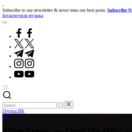
Skip
-
to
Subscribe to our newsletter & never miss our best posts.
Subscribe 
content
Бесконечная музыка
facebook.com
twitter.com
t.me
instagram.com
youtube.com
Search
for:
Группа ВК
Posted
live
in
Time Arrow — Over the Hills a