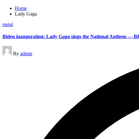
Home
Lady Gaga
Posted
metal
in
Biden inauguration: Lady Gaga sings the National Anthem — 
Posted
By
admin
by