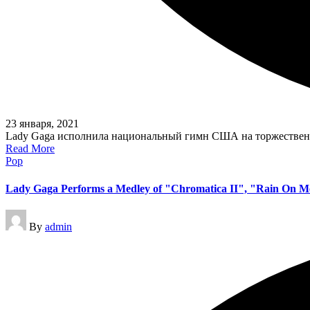
23 января, 2021
​​Lady Gaga исполнила национальный гимн США на торжестве
Read More
Posted
Pop
in
Lady Gaga Performs a Medley of "Chromatica II", "Rain On Me
Posted
By
admin
by