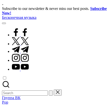
Skip
-
to
Subscribe to our newsletter & never miss our best posts.
Subscribe
content
Now!
Бесконечная музыка
facebook.com
twitter.com
t.me
instagram.com
youtube.com
Search
for:
Группа ВК
Posted
Pop
in