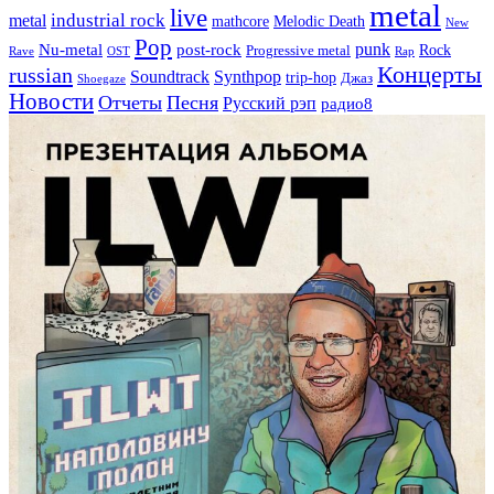
metal
live
industrial rock
metal
Melodic Death
mathcore
New
Pop
punk
Nu-metal
post-rock
Rock
Progressive metal
Rap
Rave
OST
Концерты
russian
Soundtrack
Synthpop
trip-hop
Джаз
Shoegaze
Новости
Отчеты
Песня
Русский рэп
радио8