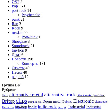
OST
2
Pop
159
post-rock
14
Psychedelic
1
punk
21
Rap
3
Rock
9
russian
99
Post-Punk
1
Shoegaze
3
Soundtrack
21
trip-hop
9
Джаз
6
Новости
298
Концерты
181
Отчеты
40
Песня
40
радио8
12
Группа ВК
Рубрики
alternative metal
alternative rock
8-bit
Black metal
breakbeat
clips
Britop
Electronic
Doom metal
Dubstep
electropop
Death metal
indie rock
indie
Industrial
hip-hop
Industrial
Hardcore
indi pop