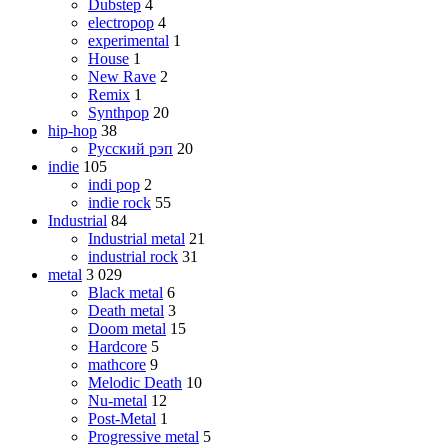
Dubstep
4
electropop
4
experimental
1
House
1
New Rave
2
Remix
1
Synthpop
20
hip-hop
38
Русский рэп
20
indie
105
indi pop
2
indie rock
55
Industrial
84
Industrial metal
21
industrial rock
31
metal
3 029
Black metal
6
Death metal
3
Doom metal
15
Hardcore
5
mathcore
9
Melodic Death
10
Nu-metal
12
Post-Metal
1
Progressive metal
5