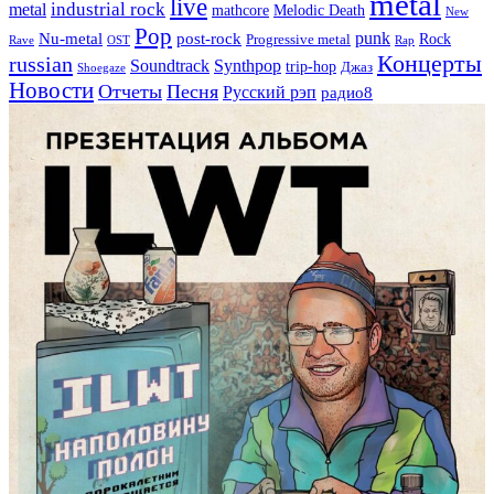
metal
live
industrial rock
metal
Melodic Death
mathcore
New
Pop
punk
Nu-metal
post-rock
Rock
Progressive metal
Rap
Rave
OST
Концерты
russian
Soundtrack
Synthpop
trip-hop
Джаз
Shoegaze
Новости
Отчеты
Песня
Русский рэп
радио8