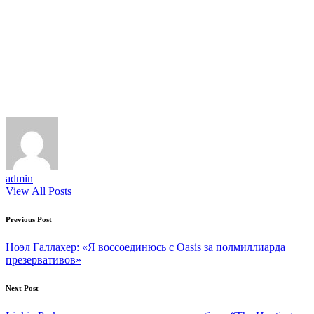
admin
View All Posts
Post
Previous Post
navigation
Ноэл Галлахер: «Я воссоединюсь с Oasis за полмиллиарда
презервативов»
Next Post