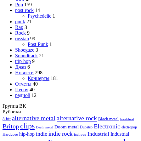
Pop
159
post-rock
14
Psychedelic
1
punk
21
Rap
3
Rock
9
russian
99
Post-Punk
1
Shoegaze
3
Soundtrack
21
trip-hop
9
Джаз
6
Новости
298
Концерты
181
Отчеты
40
Песня
40
радио8
12
Группа ВК
Рубрики
alternative metal
alternative rock
8-bit
Black metal
breakbeat
clips
Britop
Electronic
Doom metal
Dubstep
electropop
Death metal
indie rock
indie
Industrial
hip-hop
Industrial
Hardcore
indi pop