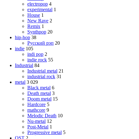
electropop
4
experimental
1
House
1
New Rave
2
Remix
1
Synthpop
20
hip-hop
38
Русский рэп
20
indie
105
indi pop
2
indie rock
55
Industrial
84
Industrial metal
21
industrial rock
31
metal
3 029
Black metal
6
Death metal
3
Doom metal
15
Hardcore
5
mathcore
9
Melodic Death
10
Nu-metal
12
Post-Metal
1
Progressive metal
5
OST
2