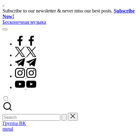
Skip
-
to
Subscribe to our newsletter & never miss our best posts.
Subscribe
content
Now!
Бесконечная музыка
facebook.com
twitter.com
t.me
instagram.com
youtube.com
Search
for:
Группа ВК
Posted
metal
in