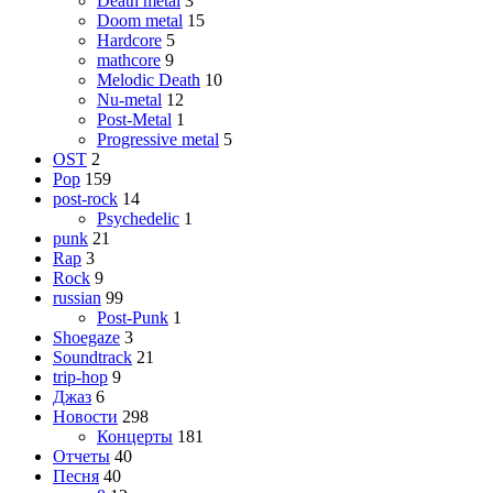
Death metal
3
Doom metal
15
Hardcore
5
mathcore
9
Melodic Death
10
Nu-metal
12
Post-Metal
1
Progressive metal
5
OST
2
Pop
159
post-rock
14
Psychedelic
1
punk
21
Rap
3
Rock
9
russian
99
Post-Punk
1
Shoegaze
3
Soundtrack
21
trip-hop
9
Джаз
6
Новости
298
Концерты
181
Отчеты
40
Песня
40