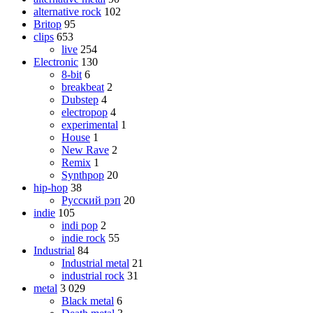
alternative rock
102
Britop
95
clips
653
live
254
Electronic
130
8-bit
6
breakbeat
2
Dubstep
4
electropop
4
experimental
1
House
1
New Rave
2
Remix
1
Synthpop
20
hip-hop
38
Русский рэп
20
indie
105
indi pop
2
indie rock
55
Industrial
84
Industrial metal
21
industrial rock
31
metal
3 029
Black metal
6