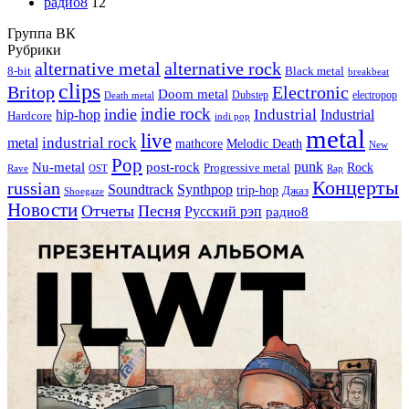
радио8
12
Группа ВК
Рубрики
alternative metal
alternative rock
8-bit
Black metal
breakbeat
clips
Britop
Electronic
Doom metal
Dubstep
electropop
Death metal
indie rock
indie
Industrial
hip-hop
Industrial
Hardcore
indi pop
metal
live
industrial rock
metal
Melodic Death
mathcore
New
Pop
punk
Nu-metal
post-rock
Rock
Progressive metal
Rap
Rave
OST
Концерты
russian
Soundtrack
Synthpop
trip-hop
Джаз
Shoegaze
Новости
Отчеты
Песня
Русский рэп
радио8