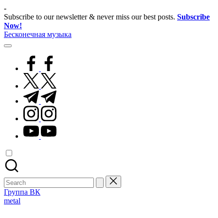
Skip
-
to
Subscribe to our newsletter & never miss our best posts.
Subscribe
content
Now!
Бесконечная музыка
facebook.com
twitter.com
t.me
instagram.com
youtube.com
Search
for:
Группа ВК
Posted
metal
in