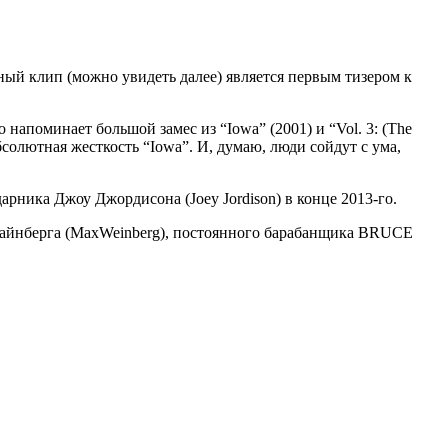
й клип (можно увидеть далее) является первым тизером к
напоминает большой замес из “Iowa” (2001) и “Vol. 3: (The
абсолютная жесткость “Iowa”. И, думаю, люди сойдут с ума,
арника Джоу Джордисона (Joey Jordison) в конце 2013-го.
 Уайнберга (MaxWeinberg), постоянного барабанщика BRUCE