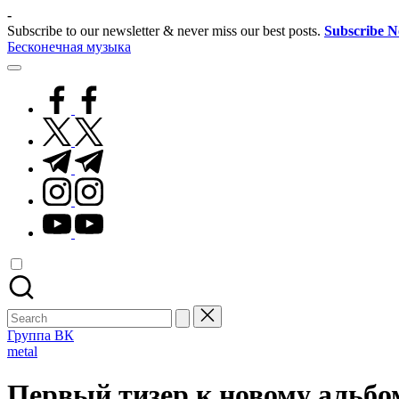
Skip
-
to
Subscribe to our newsletter & never miss our best posts.
Subscribe 
content
Бесконечная музыка
facebook.com
twitter.com
t.me
instagram.com
youtube.com
Search
for:
Группа ВК
Posted
metal
in
Первый тизер к новому альб