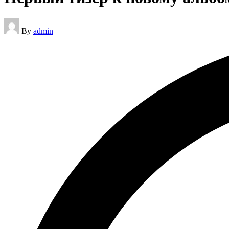
Posted
By
admin
by