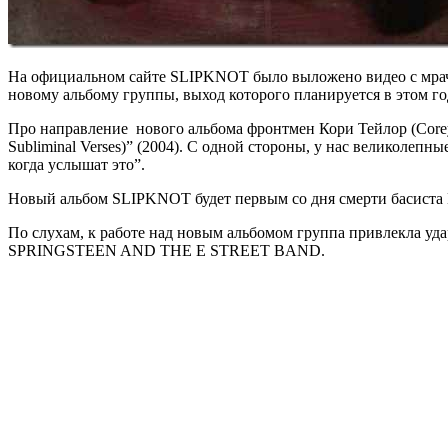
На официальном сайте SLIPKNOT было выложено видео с мрачн
новому альбому группы, выход которого планируется в этом го
Про направление нового альбома фронтмен Кори Тейлор (Corey T
Subliminal Verses)” (2004). С одной стороны, у нас великолепн
когда услышат это”.
Новый альбом SLIPKNOT будет первым со дня смерти басиста Пол
По слухам, к работе над новым альбомом группа привлекла уд
SPRINGSTEEN AND THE E STREET BAND.