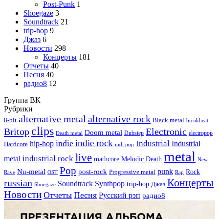
Post-Punk
1
Shoegaze
3
Soundtrack
21
trip-hop
9
Джаз
6
Новости
298
Концерты
181
Отчеты
40
Песня
40
радио8
12
Группа ВК
Рубрики
alternative metal
alternative rock
8-bit
Black metal
breakbeat
clips
Britop
Electronic
Doom metal
Dubstep
electropop
Death metal
indie rock
indie
Industrial
hip-hop
Industrial
Hardcore
indi pop
metal
live
industrial rock
metal
Melodic Death
mathcore
New
Pop
punk
Nu-metal
post-rock
Rock
Progressive metal
Rap
Rave
OST
Концерты
russian
Soundtrack
Synthpop
trip-hop
Джаз
Shoegaze
Новости
Отчеты
Песня
Русский рэп
радио8