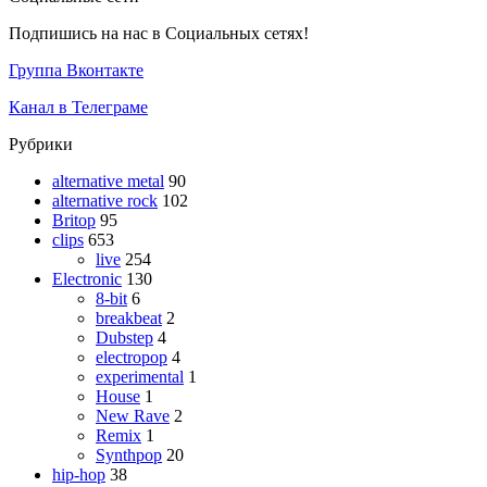
Подпишись на нас в Социальных сетях!
Группа Вконтакте
Канал в Телеграме
Рубрики
alternative metal
90
alternative rock
102
Britop
95
clips
653
live
254
Electronic
130
8-bit
6
breakbeat
2
Dubstep
4
electropop
4
experimental
1
House
1
New Rave
2
Remix
1
Synthpop
20
hip-hop
38