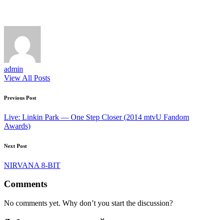
admin
View All Posts
Post
Previous Post
navigation
Live: Linkin Park — One Step Closer (2014 mtvU Fandom
Awards)
Next Post
NIRVANA 8-BIT
Comments
No comments yet. Why don’t you start the discussion?