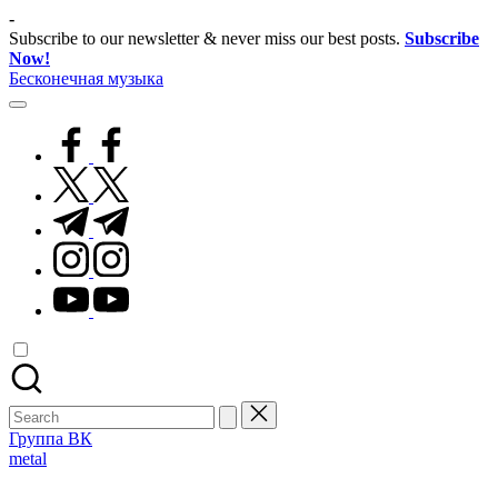
Skip
-
to
Subscribe to our newsletter & never miss our best posts.
Subscribe
content
Now!
Бесконечная музыка
facebook.com
twitter.com
t.me
instagram.com
youtube.com
Search
for:
Группа ВК
Posted
metal
in