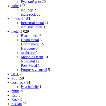
Русский рэп
20
indie
105
indi pop
2
indie rock
55
Industrial
84
Industrial metal
21
industrial rock
31
metal
3 029
Black metal
6
Death metal
3
Doom metal
15
Hardcore
5
mathcore
9
Melodic Death
10
Nu-metal
12
Post-Metal
1
Progressive metal
5
OST
2
Pop
159
post-rock
14
Psychedelic
1
punk
21
Rap
3
Rock
9
russian
99