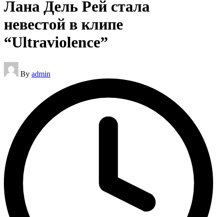
Лана Дель Рей стала
невестой в клипе
“Ultraviolence”
Posted
By
admin
by