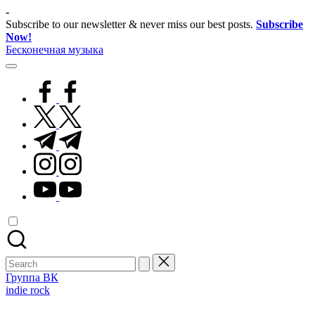
Skip
-
to
Subscribe to our newsletter & never miss our best posts.
Subscribe
content
Now!
Бесконечная музыка
facebook.com
twitter.com
t.me
instagram.com
youtube.com
Search
for:
Группа ВК
Posted
indie rock
in