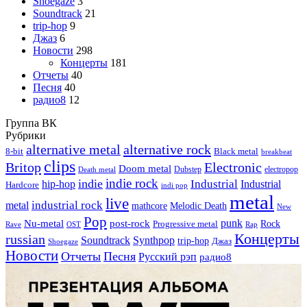
Shoegaze
3
Soundtrack
21
trip-hop
9
Джаз
6
Новости
298
Концерты
181
Отчеты
40
Песня
40
радио8
12
Группа ВК
Рубрики
alternative metal
alternative rock
8-bit
Black metal
breakbeat
clips
Britop
Electronic
Doom metal
Dubstep
electropop
Death metal
indie rock
indie
Industrial
hip-hop
Industrial
Hardcore
indi pop
metal
live
industrial rock
metal
Melodic Death
mathcore
New
Pop
punk
Nu-metal
post-rock
Rock
Progressive metal
Rap
Rave
OST
Концерты
russian
Soundtrack
Synthpop
trip-hop
Джаз
Shoegaze
Новости
Отчеты
Песня
Русский рэп
радио8