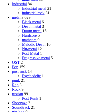
Industrial
84
Industrial metal
21
industrial rock
31
metal
3 029
Black metal
6
Death metal
3
Doom metal
15
Hardcore
5
mathcore
9
Melodic Death
10
Nu-metal
12
Post-Metal
1
Progressive metal
5
OST
2
Pop
159
post-rock
14
Psychedelic
1
punk
21
Rap
3
Rock
9
russian
99
Post-Punk
1
Shoegaze
3
Soundtrack
21
trip-hop
9