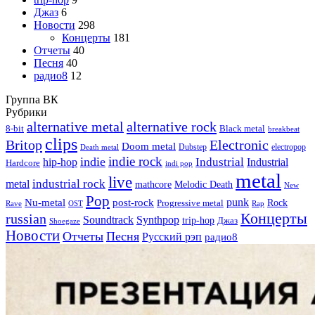
Джаз
6
Новости
298
Концерты
181
Отчеты
40
Песня
40
радио8
12
Группа ВК
Рубрики
alternative metal
alternative rock
8-bit
Black metal
breakbeat
clips
Britop
Electronic
Doom metal
Dubstep
electropop
Death metal
indie rock
indie
Industrial
hip-hop
Industrial
Hardcore
indi pop
metal
live
industrial rock
metal
Melodic Death
mathcore
New
Pop
punk
Nu-metal
post-rock
Rock
Progressive metal
Rap
Rave
OST
Концерты
russian
Soundtrack
Synthpop
trip-hop
Джаз
Shoegaze
Новости
Отчеты
Песня
Русский рэп
радио8