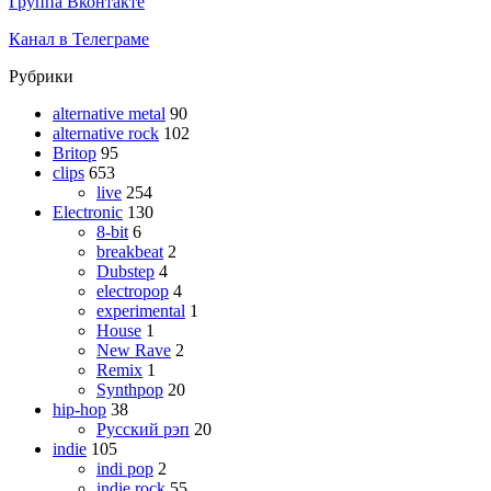
Группа Вконтакте
Канал в Телеграме
Рубрики
alternative metal
90
alternative rock
102
Britop
95
clips
653
live
254
Electronic
130
8-bit
6
breakbeat
2
Dubstep
4
electropop
4
experimental
1
House
1
New Rave
2
Remix
1
Synthpop
20
hip-hop
38
Русский рэп
20
indie
105
indi pop
2
indie rock
55