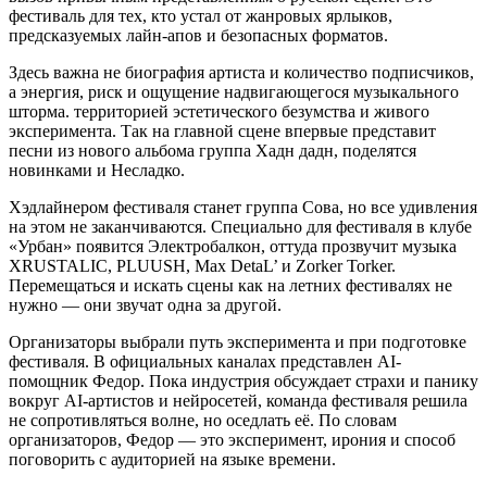
фестиваль для тех, кто устал от жанровых ярлыков,
предсказуемых лайн-апов и безопасных форматов.
Здесь важна не биография артиста и количество подписчиков,
а энергия, риск и ощущение надвигающегося музыкального
шторма. территорией эстетического безумства и живого
эксперимента. Так на главной сцене впервые представит
песни из нового альбома группа Хадн дадн, поделятся
новинками и Несладко.
Хэдлайнером фестиваля станет группа Сова, но все удивления
на этом не заканчиваются. Специально для фестиваля в клубе
«Урбан» появится Электробалкон, оттуда прозвучит музыка
XRUSTALIC, PLUUSH, Мax DetaL’ и Zorker Torker.
Перемещаться и искать сцены как на летних фестивалях не
нужно — они звучат одна за другой.
Организаторы выбрали путь эксперимента и при подготовке
фестиваля. В официальных каналах представлен AI-
помощник Федор. Пока индустрия обсуждает страхи и панику
вокруг AI-артистов и нейросетей, команда фестиваля решила
не сопротивляться волне, но оседлать её. По словам
организаторов, Федор — это эксперимент, ирония и способ
поговорить с аудиторией на языке времени.