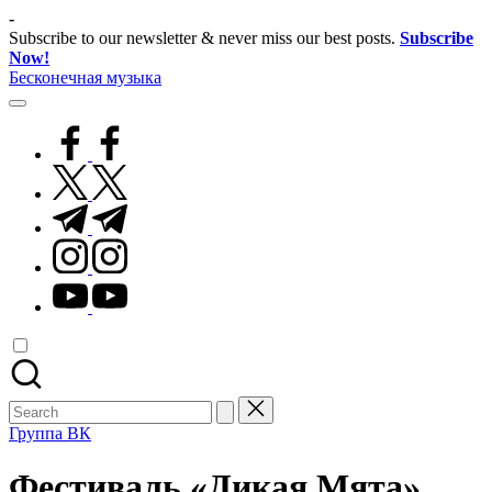
Skip
-
to
Subscribe to our newsletter & never miss our best posts.
Subscribe
content
Now!
Бесконечная музыка
facebook.com
twitter.com
t.me
instagram.com
youtube.com
Search
for:
Группа ВК
Фестиваль «Дикая Мята»