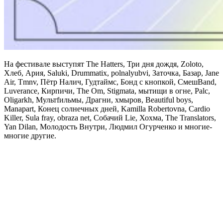
На фестивале выступят The Hatters, Три дня дождя, Zoloto,
Хлеб, Ария, Saluki, Drummatix, polnalyubvi, Заточка, Базар, Jane
Air, Tmnv, Пётр Налич, Гудтаймс, Бонд с кнопкой, СмешBand,
Luverance, Кирпичи, The Om, Stigmata, мытищи в огне, Palc,
Oligarkh, Мультfильмы, Драгни, хмыров, Beautiful boys,
Manapart, Конец солнечных дней, Kamilla Robertovna, Cardio
Killer, Sula fray, obraza net, Собачий Lie, Хохма, The Translators,
Yan Dilan, Молодость Внутри, Людмил Огурченко и многие-
многие другие.