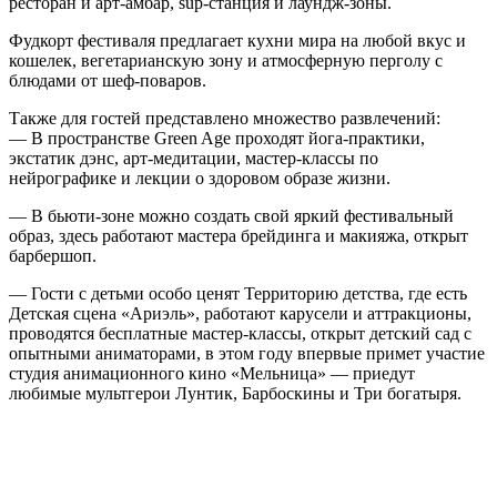
ресторан и арт-амбар, sup-станция и лаундж-зоны.
Фудкорт фестиваля предлагает кухни мира на любой вкус и
кошелек, вегетарианскую зону и атмосферную перголу с
блюдами от шеф-поваров.
Также для гостей представлено множество развлечений:
— В пространстве Green Age проходят йога-практики,
экстатик дэнс, арт-медитации, мастер-классы по
нейрографике и лекции о здоровом образе жизни.
— В бьюти-зоне можно создать свой яркий фестивальный
образ, здесь работают мастера брейдинга и макияжа, открыт
барбершоп.
— Гости с детьми особо ценят Территорию детства, где есть
Детская сцена «Ариэль», работают карусели и аттракционы,
проводятся бесплатные мастер-классы, открыт детский сад с
опытными аниматорами, в этом году впервые примет участие
студия анимационного кино «Мельница» — приедут
любимые мультгерои Лунтик, Барбоскины и Три богатыря.