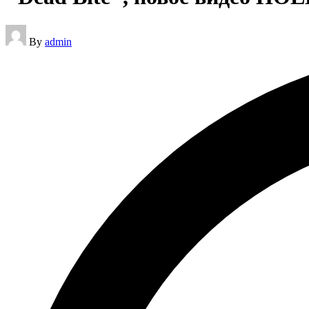
Posted
By
admin
by