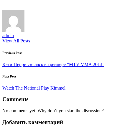
admin
View All Posts
Post
Previous Post
navigation
Кэти Перри снялась в трейлере “MTV VMA 2013”
Next Post
Watch The National Play Kimmel
Comments
No comments yet. Why don’t you start the discussion?
Добавить комментарий