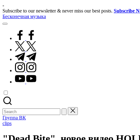
Skip
-
to
Subscribe to our newsletter & never miss our best posts.
Subscribe 
content
Бесконечная музыка
facebook.com
twitter.com
t.me
instagram.com
youtube.com
Search
for:
Группа ВК
Posted
clips
in
"Dead Bite", новое видео