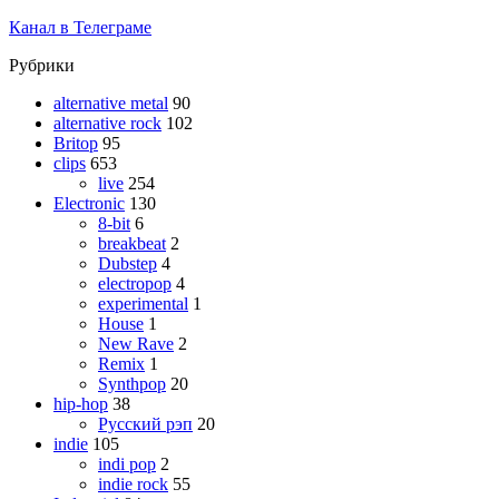
Канал в Телеграме
Рубрики
alternative metal
90
alternative rock
102
Britop
95
clips
653
live
254
Electronic
130
8-bit
6
breakbeat
2
Dubstep
4
electropop
4
experimental
1
House
1
New Rave
2
Remix
1
Synthpop
20
hip-hop
38
Русский рэп
20
indie
105
indi pop
2
indie rock
55