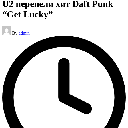
U2 перепели хит Daft Punk
“Get Lucky”
Posted
By
admin
by