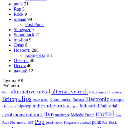
punk
21
Rap
3
Rock
9
russian
99
Post-Punk
1
Shoegaze
3
Soundtrack
21
trip-hop
9
Джаз
6
Новости
298
Концерты
181
Отчеты
40
Песня
40
радио8
12
Группа ВК
Рубрики
alternative metal
alternative rock
8-bit
Black metal
breakbeat
clips
Britop
Electronic
Doom metal
Dubstep
electropop
Death metal
indie rock
indie
Industrial
hip-hop
Industrial
Hardcore
indi pop
metal
live
industrial rock
metal
Melodic Death
mathcore
New
Pop
punk
Nu-metal
post-rock
Rock
Progressive metal
Rap
Rave
OST