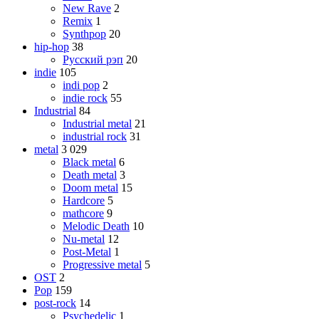
New Rave
2
Remix
1
Synthpop
20
hip-hop
38
Русский рэп
20
indie
105
indi pop
2
indie rock
55
Industrial
84
Industrial metal
21
industrial rock
31
metal
3 029
Black metal
6
Death metal
3
Doom metal
15
Hardcore
5
mathcore
9
Melodic Death
10
Nu-metal
12
Post-Metal
1
Progressive metal
5
OST
2
Pop
159
post-rock
14
Psychedelic
1