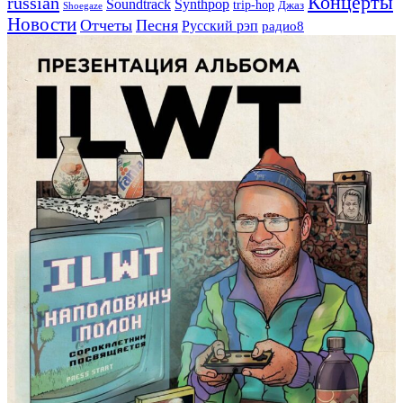
Концерты
russian
Soundtrack
Synthpop
trip-hop
Джаз
Shoegaze
Новости
Отчеты
Песня
Русский рэп
радио8