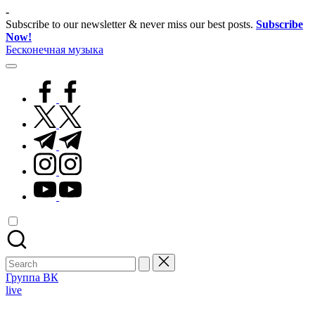
Skip
-
to
Subscribe to our newsletter & never miss our best posts.
Subscribe
content
Now!
Бесконечная музыка
facebook.com
twitter.com
t.me
instagram.com
youtube.com
Search
for:
Группа ВК
Posted
live
in