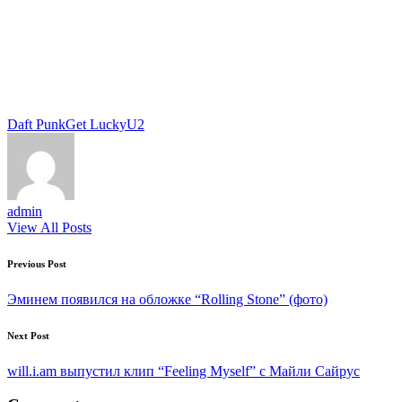
Tags:
Daft Punk
Get Lucky
U2
admin
View All Posts
Post
Previous Post
navigation
Эминем появился на обложке “Rolling Stone” (фото)
Next Post
will.i.am выпустил клип “Feeling Myself” с Майли Сайрус