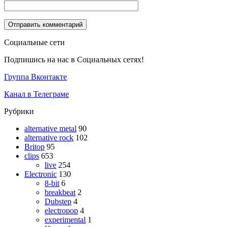
Социальные сети
Подпишись на нас в Социальных сетях!
Группа Вконтакте
Канал в Телеграме
Рубрики
alternative metal
90
alternative rock
102
Britop
95
clips
653
live
254
Electronic
130
8-bit
6
breakbeat
2
Dubstep
4
electropop
4
experimental
1