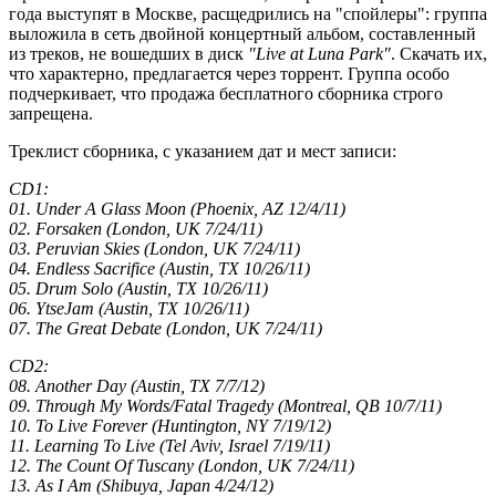
года выступят в Москве, расщедрились на "спойлеры": группа
выложила в сеть двойной концертный альбом, составленный
из треков, не вошедших в диск
"Live at Luna Park"
. Скачать их,
что характерно, предлагается через торрент. Группа особо
подчеркивает, что продажа бесплатного сборника строго
запрещена.
Треклист сборника, с указанием дат и мест записи:
CD1:
01. Under A Glass Moon (Phoenix, AZ 12/4/11)
02. Forsaken (London, UK 7/24/11)
03. Peruvian Skies (London, UK 7/24/11)
04. Endless Sacrifice (Austin, TX 10/26/11)
05. Drum Solo (Austin, TX 10/26/11)
06. YtseJam (Austin, TX 10/26/11)
07. The Great Debate (London, UK 7/24/11)
CD2:
08. Another Day (Austin, TX 7/7/12)
09. Through My Words/Fatal Tragedy (Montreal, QB 10/7/11)
10. To Live Forever (Huntington, NY 7/19/12)
11. Learning To Live (Tel Aviv, Israel 7/19/11)
12. The Count Of Tuscany (London, UK 7/24/11)
13. As I Am (Shibuya, Japan 4/24/12)