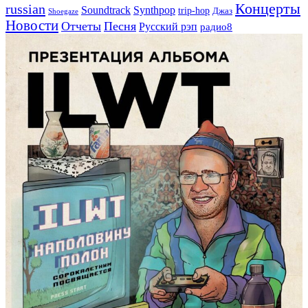
Концерты
russian
Soundtrack
Synthpop
trip-hop
Джаз
Shoegaze
Новости
Отчеты
Песня
Русский рэп
радио8