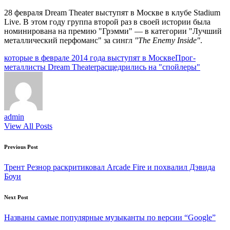
28 февраля Dream Theater выступят в Москве в клубе Stadium
Live. В этом году группа второй раз в своей истории была
номинирована на премию "Грэмми" — в категории "Лучший
металлический перфоманс" за сингл
"The Enemy Inside"
.
Tags:
которые в феврале 2014 года выступят в Москве
Прог-
металлисты Dream Theater
расщедрились на "спойлеры"
admin
View All Posts
Post
Previous Post
navigation
Трент Резнор раскритиковал Arcade Fire и похвалил Дэвида
Боуи
Next Post
Названы самые популярные музыканты по версии “Google”