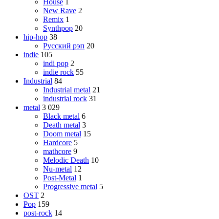
House
1
New Rave
2
Remix
1
Synthpop
20
hip-hop
38
Русский рэп
20
indie
105
indi pop
2
indie rock
55
Industrial
84
Industrial metal
21
industrial rock
31
metal
3 029
Black metal
6
Death metal
3
Doom metal
15
Hardcore
5
mathcore
9
Melodic Death
10
Nu-metal
12
Post-Metal
1
Progressive metal
5
OST
2
Pop
159
post-rock
14