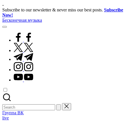
Skip
-
to
Subscribe to our newsletter & never miss our best posts.
Subscribe
content
Now!
Бесконечная музыка
facebook.com
twitter.com
t.me
instagram.com
youtube.com
Search
for:
Группа ВК
Posted
live
in