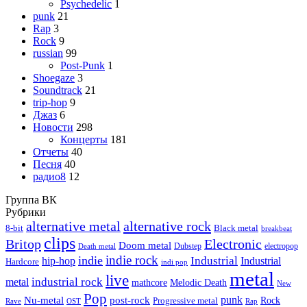
Psychedelic
1
punk
21
Rap
3
Rock
9
russian
99
Post-Punk
1
Shoegaze
3
Soundtrack
21
trip-hop
9
Джаз
6
Новости
298
Концерты
181
Отчеты
40
Песня
40
радио8
12
Группа ВК
Рубрики
alternative metal
alternative rock
8-bit
Black metal
breakbeat
clips
Britop
Electronic
Doom metal
Dubstep
electropop
Death metal
indie rock
indie
Industrial
hip-hop
Industrial
Hardcore
indi pop
metal
live
industrial rock
metal
Melodic Death
mathcore
New
Pop
punk
Nu-metal
post-rock
Rock
Progressive metal
Rap
Rave
OST